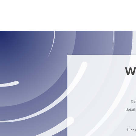
W
Die
detai
Hier 