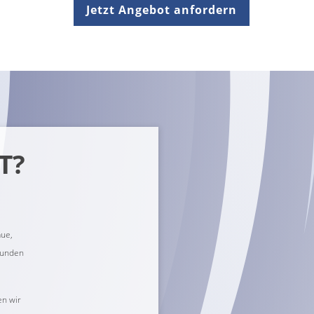
Jetzt Angebot anfordern
T?
aue,
Kunden
en wir