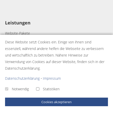
Leistungen
Website-Pakete
Webdesign
Diese Website setzt Cookies ein. Einige von ihnen sind
Webhosting
essenziell, während andere helfen die Webseite zu verbessern
Onlineshops
und wirtschaftlich zu betreiben. Nähere Hinweise zur
Individualprogrammierung
Verwendung von Cookies auf dieser Website, finden sich in der
Datenschutzerklärung.
Strategie-Entwicklung
Startup-Projektbegleitung
Datenschutzerklärung
•
Impressum
Notwendig
Statistiken
Cookies akzeptieren
© 2026 - Template
Business Pro
umgesetzt mit
QUIQQER