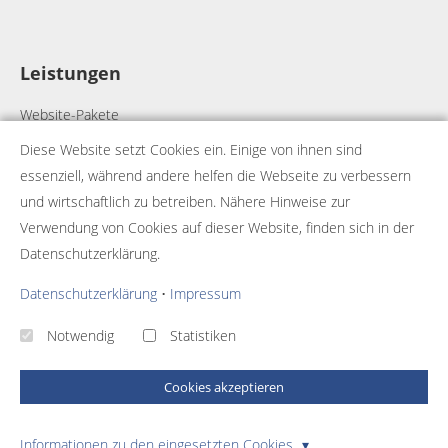
Leistungen
Website-Pakete
Webdesign
Diese Website setzt Cookies ein. Einige von ihnen sind
Webhosting
essenziell, während andere helfen die Webseite zu verbessern
Onlineshops
und wirtschaftlich zu betreiben. Nähere Hinweise zur
Individualprogrammierung
Verwendung von Cookies auf dieser Website, finden sich in der
Datenschutzerklärung.
Strategie-Entwicklung
Startup-Projektbegleitung
Datenschutzerklärung
•
Impressum
Notwendig
Statistiken
Cookies akzeptieren
© 2026 - Template
Business Pro
umgesetzt mit
QUIQQER
Informationen zu den eingesetzten Cookies