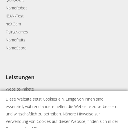
NameRobot
IBAN-Test
neXGam
FlyingNames
Namefruits
NameScore
Leistungen
Website-Pakete
Webdesign
Diese Website setzt Cookies ein. Einige von ihnen sind
Webhosting
essenziell, während andere helfen die Webseite zu verbessern
Onlineshops
und wirtschaftlich zu betreiben. Nähere Hinweise zur
Individualprogrammierung
Verwendung von Cookies auf dieser Website, finden sich in der